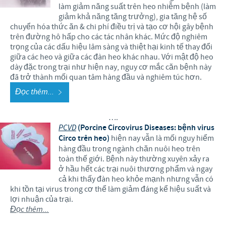
làm giảm năng suất trên heo nhiễm bệnh (làm
giảm khả năng tăng trưởng), gia tăng hệ số
chuyển hóa thức ăn & chi phí điều trị và tạo cơ hội gây bệnh
trên đường hô hấp cho các tác nhân khác. Mức độ nghiêm
trọng của các dấu hiệu lâm sàng và thiệt hại kinh tế thay đổi
giữa các heo và giữa các đàn heo khác nhau. Với mật độ heo
dày đặc trong trại như hiện nay, nguy cơ mắc căn bệnh này
đã trở thành mối quan tâm hàng đầu và nghiêm túc hơn.
Đọc thêm...
….
PCVD
(Porcine Circovirus Diseases: bệnh virus
Circo trên heo)
hiện nay vẫn là mối nguy hiểm
hàng đầu trong ngành chăn nuôi heo trên
toàn thế giới. Bệnh này thường xuyên xảy ra
ở hầu hết các trại nuôi thương phẩm và ngay
cả khi thấy đàn heo khỏe mạnh nhưng vẫn có
khi tồn tại virus trong cơ thể làm giảm đáng kể hiệu suất và
lợi nhuận của trại.
Đọc thêm...