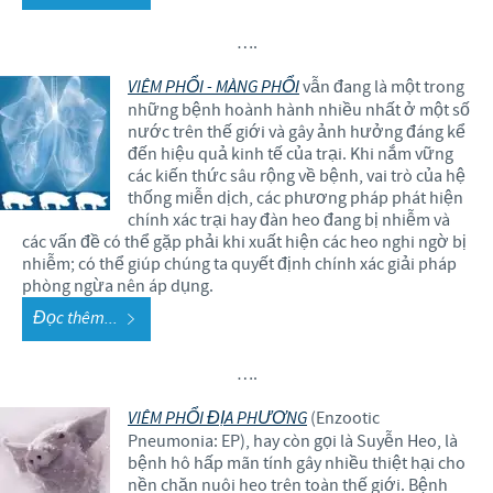
….
VIÊM PHỔI - MÀNG PHỔI
vẫn đang là một trong
những bệnh hoành hành nhiều nhất ở một số
nước trên thế giới và gây ảnh hưởng đáng kể
đến hiệu quả kinh tế của trại. Khi nắm vững
các kiến thức sâu rộng về bệnh, vai trò của hệ
thống miễn dịch, các phương pháp phát hiện
chính xác trại hay đàn heo đang bị nhiễm và
các vấn đề có thể gặp phải khi xuất hiện các heo nghi ngờ bị
nhiễm; có thể giúp chúng ta quyết định chính xác giải pháp
phòng ngừa nên áp dụng.
Đọc thêm...
….
VIÊM PHỔI ĐỊA PHƯƠNG
(Enzootic
Pneumonia: EP), hay còn gọi là Suyễn Heo, là
bệnh hô hấp mãn tính gây nhiều thiệt hại cho
nền chăn nuôi heo trên toàn thế giới. Bệnh