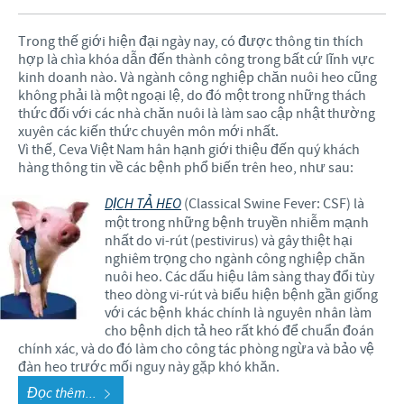
Trong thế giới hiện đại ngày nay, có được thông tin thích
hợp là chìa khóa dẫn đến thành công trong bất cứ lĩnh vực
kinh doanh nào. Và ngành công nghiệp chăn nuôi heo cũng
không phải là một ngoại lệ, do đó một trong những thách
thức đối với các nhà chăn nuôi là làm sao cập nhật thường
xuyên các kiến thức chuyên môn mới nhất.
Vì thế, Ceva Việt Nam hân hạnh giới thiệu đến quý khách
hàng thông tin về các bệnh phổ biến trên heo, như sau:
DỊCH TẢ HEO
(Classical Swine Fever: CSF) là
một trong những bệnh truyền nhiễm mạnh
nhất do vi-rút (pestivirus) và gây thiệt hại
nghiêm trọng cho ngành công nghiệp chăn
nuôi heo. Các dấu hiệu lâm sàng thay đổi tùy
theo dòng vi-rút và biểu hiện bệnh gần giống
với các bệnh khác chính là nguyên nhân làm
cho bệnh dịch tả heo rất khó để chuẩn đoán
chính xác, và do đó làm cho công tác phòng ngừa và bảo vệ
đàn heo trước mối nguy này gặp khó khăn.
Đọc thêm...