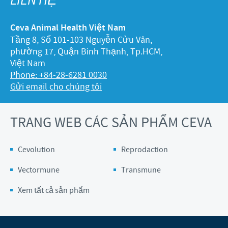
LIÊN HỆ
Ceva Animal Health Việt Nam
Tầng 8, Số 101-103 Nguyễn Cửu Vân,
phường 17, Quận Bình Thạnh, Tp.HCM,
Việt Nam
Phone: +84-28-6281 0030
Gửi email cho chúng tôi
TRANG WEB CÁC SẢN PHẨM CEVA
Cevolution
Reprodaction
Vectormune
Transmune
Xem tất cả sản phẩm