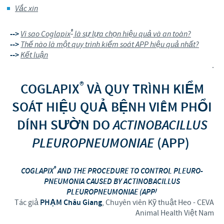
Vắc xin
®
-->
Vì sao Coglapix
là sự lựa chọn hiệu quả và an toàn?
-->
Thế nào là một quy trình kiểm soát APP hiệu quả nhất?
-->
Kết luận
.
®
COGLAPIX
VÀ QUY TRÌNH KIỂM
SOÁT HIỆU QUẢ BỆNH VIÊM PHỔI
DÍNH SƯỜN
DO
ACTINOBACILLUS
PLEUROPNEUMONIAE
(APP)
®
COGLAPIX
AND THE PROCEDURE TO CONTROL PLEURO-
PNEUMONIA CAUSED BY ACTINOBACILLUS
PLEUROPNEUMONIAE (APP)
Tác giả
PHẠM Châu Giang
, Chuyên viên Kỹ thuật Heo - CEVA
Animal Health Việt Nam
.