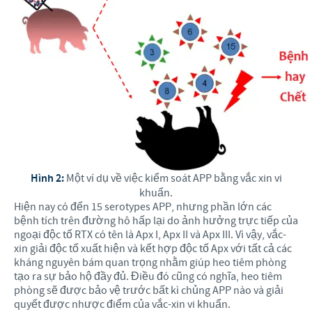
Hình 2:
Một ví dụ về việc kiểm soát APP bằng vắc xin vi
khuẩn.
Hiện nay có đến 15 serotypes APP, nhưng phần lớn các
bệnh tích trên đường hô hấp lại do ảnh hưởng trực tiếp của
ngoại độc tố RTX có tên là Apx I, Apx II và Apx III. Vì vậy, vắc-
xin giải độc tố xuất hiện và kết hợp độc tố Apx với tất cả các
kháng nguyên bám quan trọng nhằm giúp heo tiêm phòng
tạo ra sự bảo hộ đầy đủ. Điều đó cũng có nghĩa, heo tiêm
phòng sẽ được bảo vệ trước bất kì chủng APP nào và giải
quyết được nhược điểm của vắc-xin vi khuẩn.