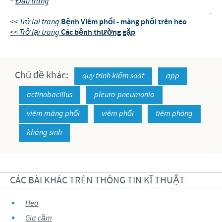
^
Đầu trang
.
<< Trở lại trang
Bệnh Viêm phổi - màng phổi trên heo
<< Trở lại trang
Các bệnh thường gặp
Chủ đề khác:
quy trình kiểm soát
app
actinobacillus
pleuro-pneumonia
viêm màng phổi
viêm phổi
tiêm phòng
kháng sinh
CÁC BÀI KHÁC TRÊN THÔNG TIN KĨ THUẬT
Heo
Gia cầm