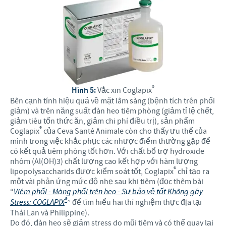
®
Hình 5:
Vắc xin Coglapix
Bên cạnh tính hiệu quả về mặt lâm sàng (bệnh tích trên phổi
giảm) và trên năng suất đàn heo tiêm phòng (giảm tỉ lệ chết,
giảm tiêu tốn thức ăn, giảm chi phí điều trị), sản phẩm
®
Coglapix
của Ceva Santé Animale còn cho thấy ưu thế của
mình trong việc khắc phục các nhược điểm thường gặp để
có kết quả tiêm phòng tốt hơn. Với chất bổ trợ hydroxide
nhôm (Al(OH)3) chất lượng cao kết hợp với hàm lượng
®
lipopolysaccharids được kiểm soát tốt, Coglapix
chỉ tạo ra
một vài phản ứng mức độ nhẹ sau khi tiêm (đọc thêm bài
“
Viêm phổi - Màng phổi trên heo - Sự bảo vệ tốt Không gây
®
Stress: COGLAPIX
” để tìm hiểu hai thí nghiệm thực địa tại
Thái Lan và Philippine).
Do đó, đàn heo sẽ giảm stress do mũi tiêm và có thể quay lại