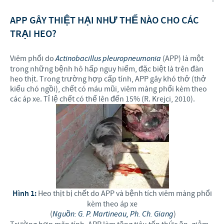
APP GÂY THIỆT HẠI NHƯ THẾ NÀO CHO CÁC
TRẠI HEO?
Viêm phổi do
Actinobacillus pleuropneumonia
(APP) là một
trong những bệnh hô hấp nguy hiểm, đặc biệt là trên đàn
heo thịt. Trong trường hợp cấp tính, APP gây khó thở (thở
kiểu chó ngồi), chết có máu mũi, viêm màng phổi kèm theo
các áp xe. Tỉ lệ chết có thể lên đến 15% (R. Krejci, 2010).
Hình 1:
Heo thịt bị chết do APP và bệnh tích viêm màng phổi
kèm theo áp xe
(
Nguồn: G. P. Martineau, Ph. Ch. Giang
)