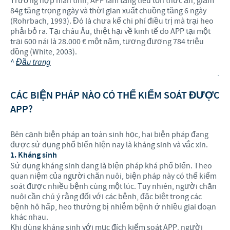
Trường hợp mãn tính, APP làm tăng tiêu tốn thức ăn, giảm
84g tăng trọng ngày và thời gian xuất chuồng tăng 6 ngày
(Rohrbach, 1993). Đó là chưa kể chi phí điều trị mà trại heo
phải bỏ ra. Tại châu Âu, thiệt hại về kinh tế do APP tại một
trại 600 nái là 28.000 € một năm, tương đương 784 triệu
đồng (White, 2003).
^
Đầu trang
.
CÁC BIỆN PHÁP NÀO CÓ THỂ KIỂM SOÁT ĐƯỢC
APP?
Bên cạnh biện pháp an toàn sinh học, hai biện pháp đang
được sử dụng phổ biến hiện nay là kháng sinh và vắc xin.
1. Kháng sinh
Sử dụng kháng sinh đang là biện pháp khá phổ biến. Theo
quan niệm của người chăn nuôi, biện pháp này có thể kiểm
soát được nhiều bệnh cùng một lúc. Tuy nhiên, người chăn
nuôi cần chú ý rằng đối với các bệnh, đặc biệt trong các
bệnh hô hấp, heo thường bị nhiễm bệnh ở nhiều giai đoạn
khác nhau.
Khi dùng kháng sinh với mục đích kiểm soát APP, người