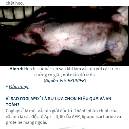
chết heo.
Hình 4:
Heo bị sốc vắc xin sau khi làm vắc xin với các triệu
chứng co giật, nổi mẩn đỏ ở da
(
Nguồn: Eric BRUNIER
)
^
Đầu trang
.
®
VÌ SAO COGLAPIX
LÀ SỰ LỰA CHỌN HIỆU QUẢ VÀ AN
TOÀN?
®
Coglapix
là một vắc xin giải độc tố. Thành phần chính của
vắc xin là các độc tố Apx I, II, III của APP, lipopolisacharide và
proteine màng ngoài.