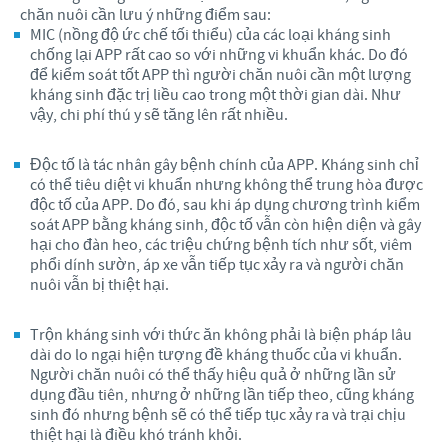
chăn nuôi cần lưu ý những điểm sau:
MIC (nồng độ ức chế tối thiểu) của các loại kháng sinh
chống lại APP rất cao so với những vi khuẩn khác. Do đó
để kiểm soát tốt APP thì người chăn nuôi cần một lượng
kháng sinh đặc trị liều cao trong một thời gian dài. Như
vậy, chi phí thú y sẽ tăng lên rất nhiều.
Độc tố là tác nhân gây bệnh chính của APP. Kháng sinh chỉ
có thể tiêu diệt vi khuẩn nhưng không thể trung hòa được
độc tố của APP. Do đó, sau khi áp dụng chương trình kiểm
soát APP bằng kháng sinh, độc tố vẫn còn hiện diện và gây
hại cho đàn heo, các triệu chứng bệnh tích như sốt, viêm
phổi dính sườn, áp xe vẫn tiếp tục xảy ra và người chăn
nuôi vẫn bị thiệt hại.
Trộn kháng sinh với thức ăn không phải là biện pháp lâu
dài do lo ngại hiện tượng đề kháng thuốc của vi khuẩn.
Người chăn nuôi có thể thấy hiệu quả ở những lần sử
dụng đầu tiên, nhưng ở những lần tiếp theo, cũng kháng
sinh đó nhưng bệnh sẽ có thể tiếp tục xảy ra và trại chịu
thiệt hại là điều khó tránh khỏi.