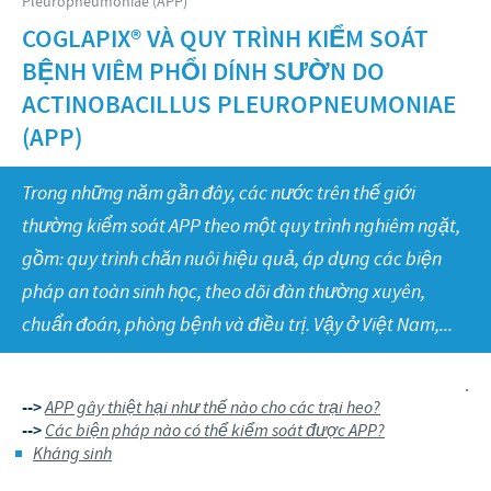
Pleuropneumoniae (APP)
Gia cầm
Nghiên cứu và Phát triển
Gia cầm
COGLAPIX® VÀ QUY TRÌNH KIỂM SOÁT
Giải đáp thắc mắc
Tin tức tại Việt Nam
TRÁCH NHIỆM
BỆNH VIÊM PHỔI DÍNH SƯỜN DO
Sản xuất
Thông cáo báo chí
ACTINOBACILLUS PLEUROPNEUMONIAE
Bản đồ Ceva toàn cầu
Bảo vệ y tế cộng đồng toàn cầu
TUYỂN DỤNG
(APP)
Cung ứng cho thế giới
Ceva Việt Nam
Trong những năm gần đây, các nước trên thế giới
Sức khỏe, hạnh phúc của con người và vật nuôi
thường kiểm soát APP theo một quy trình nghiêm ngặt,
Quy trình tuyển dụng
Các chương trình hỗ trợ
gồm: quy trình chăn nuôi hiệu quả, áp dụng các biện
Phát triển kỹ năng bản thân
pháp an toàn sinh học, theo dõi đàn thường xuyên,
Các đối tác kinh doanh và cộng sự khoa học
Góc sinh viên
chuẩn đoán, phòng bệnh và điều trị. Vậy ở Việt Nam,...
Ứng viên tiềm năng
.
Tài năng trẻ
-->
APP gây thiệt hại như thế nào cho các trại heo?
-->
Các biện pháp nào có thể kiểm soát được APP?
Kháng sinh