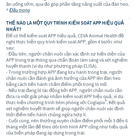
ăn uống sớm, qua đó góp phần tăng năng suất của đàn heo.
^
Đầu trang
.
THẾ NÀO LÀ MỘT QUY TRÌNH KIỂM SOÁT APP HIỆU QUẢ
NHẤT?
Để có thể kiểm soát APP hiệu quả, CEVA Animal Health đề
nghị thực hiện quy trình kiểm soát APP, gồm 4 bước như
sau:
- Đầu tiên, người chăn nuôi cần xác định sự hiện diện của
APP trong trại thông qua chẩn đoán lâm sàng và xét nghiệm
huyết thanh (ví dụ như phương pháp ELISA).
- Trong trường hợp APP đang lưu hành trong trại, người
chăn nuôi cần đánh giá ảnh hưởng của APP lên đàn heo
bằng cách tiến hành chấm điểm phổi trong lò mổ.
- Nếu trại đang bị tác động bởi APP, người chăn nuôi cần
đưa ra một giải pháp nhằm kiểm soát APP hiệu quả, ví dụ
®
thực hiện chương trình tiêm phòng với Coglapix
. Kết quả
xét nghiệm huyết thanh sẽ giúp người chăn nuôi xác định
thời điểm tiến hành chủng ngừa hợp lí.
- Cuối cùng, nên thường xuyên chấm điểm phổi mỗi 3 đến 6
tháng một lần để theo dõi tình hình APP cũng như hiệu quả
của biện pháp đang áp dụng trong trại.