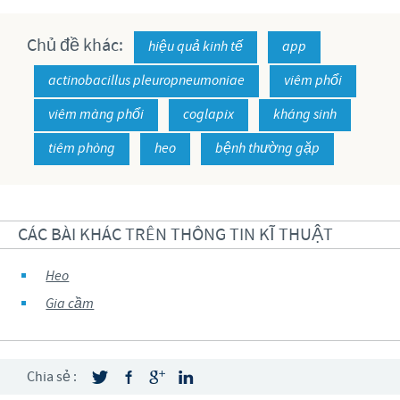
Chủ đề khác:
hiệu quả kinh tế
app
actinobacillus pleuropneumoniae
viêm phổi
viêm màng phổi
coglapix
kháng sinh
tiêm phòng
heo
bệnh thường gặp
CÁC BÀI KHÁC TRÊN THÔNG TIN KĨ THUẬT
Heo
Gia cầm
Chia sẻ :