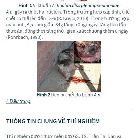
Hình 1
Vi khuẩn
Actinobacillus pleuropneumoniae
A.p.
gây ra thiệt hại rất lớn. Trong trường hợp cấp tính, tỉ lệ
chết có thể lên đến 15% (R. Krejci, 2010). Trong trường hợp
mãn tính,
A.p.
làm giảm 84g tăng trọng/ngày, tăng tiêu tốn
thức ăn, đồng thời tăng thời gian xuất chuồng thêm 6 ngày
(Rohrbach, 1993).
Hình 2
Heo bị chết do bệnh
A.p.
^ Đầu trang
.
THÔNG TIN CHUNG VỀ THÍ NGHIỆM
Thí nghiệm được thực hiện bởi GS. TS. Trần Thị Dân và