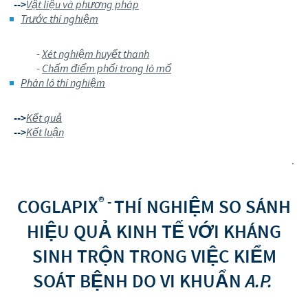
-->
Vật liệu và phương pháp
Trước thí nghiệm
-
Xét nghiệm huyết thanh
-
Chấm điểm phổi trong lò mổ
Phân lô thí nghiệm
-->
Kết quả
-->
Kết luận
.
® -
COGLAPIX
THÍ NGHIỆM SO SÁNH
HIỆU QUẢ KINH TẾ VỚI KHÁNG
SINH TRỘN TRONG VIỆC KIỂM
SOÁT BỆNH DO VI KHUẨN
A.P.