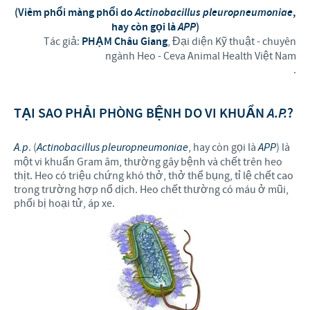
(Viêm phổi màng phổi do
Actinobacillus pleuropneumoniae
,
hay còn gọi là
APP
)
Tác giả:
PHẠM Châu Giang
, Đại diện Kỹ thuật - chuyên
ngành Heo - Ceva Animal Health Việt Nam
.
TẠI SAO PHẢI PHÒNG BỆNH DO VI KHUẨN
A.P.
?
A.p
. (
Actinobacillus pleuropneumoniae
, hay còn gọi là
APP
) là
một vi khuẩn Gram âm, thường gây bệnh và chết trên heo
thịt. Heo có triệu chứng khó thở, thở thể bụng, tỉ lệ chết cao
trong trường hợp nổ dịch. Heo chết thường có máu ở mũi,
phổi bị hoại tử, áp xe.