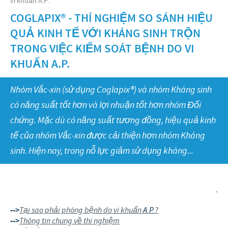
vi khuẩn A.P.
Gia cầm
Nghiên cứu và Phát triển
Gia cầm
COGLAPIX® - THÍ NGHIỆM SO SÁNH HIỆU
Giải đáp thắc mắc
Tin tức tại Việt Nam
TRÁCH NHIỆM
QUẢ KINH TẾ VỚI KHÁNG SINH TRỘN
Sản xuất
Thông cáo báo chí
TRONG VIỆC KIỂM SOÁT BỆNH DO VI
Bản đồ Ceva toàn cầu
Bảo vệ y tế cộng đồng toàn cầu
TUYỂN DỤNG
KHUẨN A.P.
Cung ứng cho thế giới
Ceva Việt Nam
Nhóm Vắc-xin (sử dụng Coglapix®) và nhóm Kháng sinh
Sức khỏe, hạnh phúc của con người và vật nuôi
có năng suất tốt hơn và lợi nhuận tốt hơn nhóm Đối
Quy trình tuyển dụng
Các chương trình hỗ trợ
chứng. Mặc dù có năng suất tương đồng, hiệu quả kinh
Phát triển kỹ năng bản thân
tế của nhóm Vắc-xin được cải thiện hơn nhóm Kháng
Các đối tác kinh doanh và cộng sự khoa học
Góc sinh viên
sinh. Hiện nay, trong nỗ lực giảm sử dụng kháng...
Ứng viên tiềm năng
Tài năng trẻ
.
-->
Tại sao phải phòng bệnh do vi khuẩn
A.P.
?
-->
Thông tin chung về thí nghiệm