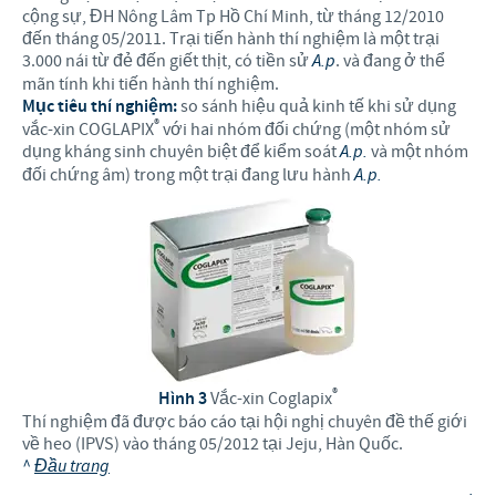
cộng sự, ĐH Nông Lâm Tp Hồ Chí Minh, từ tháng 12/2010
đến tháng 05/2011. Trại tiến hành thí nghiệm là một trại
3.000 nái từ đẻ đến giết thịt, có tiền sử
A.p
. và đang ở thể
mãn tính khi tiến hành thí nghiệm.
Mục tiêu thí nghiệm:
so sánh hiệu quả kinh tế khi sử dụng
®
vắc-xin COGLAPIX
với hai nhóm đối chứng (một nhóm sử
dụng kháng sinh chuyên biệt để kiểm soát
A.p.
và một nhóm
đối chứng âm) trong một trại đang lưu hành
A.p.
®
Hình 3
Vắc-xin Coglapix
Thí nghiệm đã được báo cáo tại hội nghị chuyên đề thế giới
về heo (IPVS) vào tháng 05/2012 tại Jeju, Hàn Quốc.
^
Đầu trang
.