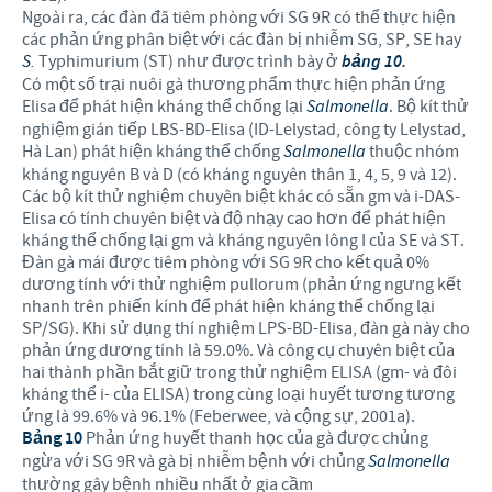
Ngoài ra, các đàn đã tiêm phòng với SG 9R có thể thực hiện
các phản ứng phân biệt với các đàn bị nhiễm SG, SP, SE hay
S.
Typhimurium (ST) như được trình bày ở
bảng 10.
Có một số trại nuôi gà thương phẩm thực hiện phản ứng
Elisa để phát hiện kháng thể chống lại
Salmonella
. Bộ kít thử
nghiệm gián tiếp LBS-BD-Elisa (ID-Lelystad, công ty Lelystad,
Hà Lan) phát hiện kháng thể chống
Salmonella
thuộc nhóm
kháng nguyên B và D (có kháng nguyên thân 1, 4, 5, 9 và 12).
Các bộ kít thử nghiệm chuyên biệt khác có sẵn gm và i-DAS-
Elisa có tính chuyên biệt và độ nhạy cao hơn để phát hiện
kháng thể chống lại gm và kháng nguyên lông I của SE và ST.
Đàn gà mái được tiêm phòng với SG 9R cho kết quả 0%
dương tính với thử nghiệm pullorum (phản ứng ngưng kết
nhanh trên phiến kính để phát hiện kháng thể chống lại
SP/SG). Khi sử dụng thí nghiệm LPS-BD-Elisa, đàn gà này cho
phản ứng dương tính là 59.0%. Và công cụ chuyên biệt của
hai thành phần bắt giữ trong thử nghiệm ELISA (gm- và đôi
kháng thể i- của ELISA) trong cùng loại huyết tương tương
ứng là 99.6% và 96.1% (Feberwee, và cộng sự, 2001a).
Bảng 10
Phản ứng huyết thanh học của gà được chủng
ngừa với SG 9R và gà bị nhiễm bệnh với chủng
Salmonella
thường gây bệnh nhiều nhất ở gia cầm