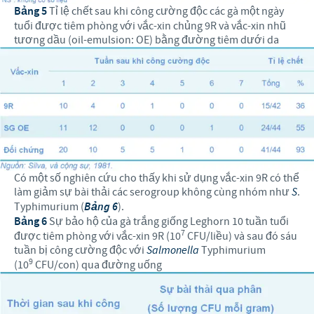
Bảng 5
Tỉ lệ chết sau khi công cường độc các gà một ngày
tuổi được tiêm phòng với vắc-xin chủng 9R và vắc-xin nhũ
tương dầu (oil-emulsion: OE) bằng đường tiêm dưới da
Có một số nghiên cứu cho thấy khi sử dụng vắc-xin 9R có thể
làm giảm sự bài thải các serogroup không cùng nhóm như
S
.
Typhimurium (
Bảng 6
).
Bảng 6
Sự bảo hộ của gà trắng giống Leghorn 10 tuần tuổi
7
được tiêm phòng với vắc-xin 9R (10
CFU/liều) và sau đó sáu
tuần bị công cường độc với
Salmonella
Typhimurium
9
(10
CFU/con) qua đường uống