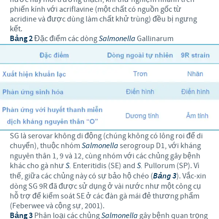
phiến kính với acriflavine (một chất có nguồn gốc từ
acridine và được dùng làm chất khử trùng) đều bị ngưng
kết.
Bảng 2
Đặc điểm các dòng
Salmonella
Gallinarum
SG là serovar không di động (chúng không có lông roi để di
chuyển), thuộc nhóm
Salmonella
serogroup D1, với kháng
nguyên thân 1, 9 và 12, cùng nhóm với các chủng gây bệnh
khác cho gà như
S.
Enteritidis (SE) and
S.
Pullorum (SP). Vì
thế, giữa các chủng này có sự bảo hộ chéo (
Bảng 3
). Vắc-xin
dòng SG 9R đã được sử dụng ở vài nước như một công cụ
hỗ trợ để kiểm soát SE ở các đàn gà mái đẻ thương phẩm
(Feberwee và cộng sự, 2001).
Bảng 3
Phân loại các chủng
Salmonella
gây bệnh quan trọng