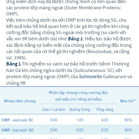
ứng miễn dịch này đã được chứng minh có liên quan đến
các protein lớp màng ngoài (Outer Membrane Proteins:
OMP).
Việc tiêm chủng dưới da với OMP tinh lọc từ dòng SG, cho
kết quả bảo hộ khả quan hơn ở các gà thí nghiệm khi công
cường độc bằng chủng SG ngoài môi trường (so sánh với
vắc-xin 9R tiêm dưới da) như
Bảng 1
. Hiệu lực bảo hộ được
xác định bằng sự biến mất của chủng công cường độc trong
các nội quan của cơ thể gà thí nghiệm (Bouzoubaa, và cộng
sự, 1989).
Bảng 1
Thí nghiệm so sánh sự bảo hộ trước bệnh Thương
hàn Gà khi chủng ngừa dưới da (Subcutaneous: SC) với
protein lớp màng ngoài (OMP) của
Salmonella
Gallinarum và
chủng 9R