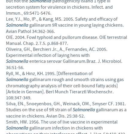
but not the
Salmonella
pathogenicity island 1 type III
secretion system for virulence in chickens. Infect. and
Immun., 69:5471-5476.
Lee, YJ., Mo, IP., & Kang, MS. 2005. Safety and efficacy of
Salmonella
gallinarum 9R vaccine in young laying chickens.
Avian Pathol 34:362-366.
OIE. 2004. Fowl typhoid and pullorum disease. OIE terrestrial
Manual. Chap. 2.7.5. p.868-877.
Oliveira, GH., Berchieri Jr., A., Fernandes, AC. 2005.
Experimental infection of laying hens with
Salmonella
enterica serovar Gallinarum.Braz. J. Microbiol.
36:51-56.
Ryll, M., & Hinz, KH. 1995. [Differentiation of
Salmonella
gallinarum rough and smooth strains using gas
chromatography analysis of their cell-bound fatty acids]
[Article in German]. Berl Munch Tierarztl Wochenschr.
108:347-349.
Silva, EN., Snoeyenbos, GH., Weinack, OM., Smyser CF. 1981.
Studies on the use of 9R strain of
Salmonella
gallinarum as a
vaccine in chickens. Avian Dis. 25:38-52.
Smith, HW. 1956. The use of live vaccine in experimental
Salmonella
gallinarum infection in chickens with