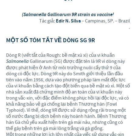
(
Salmonella
G
allinarum 9
R
strain as vaccine
)
Tác giả:
Edir N. Silva
– Campinas, SP. – Brazil
.
MỘT SỐ TÓM TẮT VỀ DÒNG SG 9R
Dòng R (viết tắt của Rough: bề mặt xù xì) của vi khuẩn
Salmonella
Gallinarum (SG) được đặt tên là 9R vì dòng này
được phát hiện ở Anh từ môi trường nuôi cấy thứ 9 của
dòng có độc lực. Dòng 9R này do Smith giới thiệu lần đầu
tiên vào năm 1956, dựa vào phương pháp làm mất độc lực
của vi khuẩn bằng cách tạo đột biến qua bề mặt xù xì. Một số
nhà sản xuất đã chứng minh độ an toàn của vi khuẩn này
trong vắc-xin, với đặc điểm không phục hồi lại độc lực, và có
khả năng bảo vệ gà chống lại bệnh Thương hàn (Fowl
Typhoid). Vì thế, dòng 9R được sử dụng rộng rãi trong một
số nước đang bị dịch bệnh này hoành hành. Bệnh Thương
hàn Gà chủ yếu xuất hiện trên gà mái nâu, nhưng cũng có
thể gây bệnh trên gà mái lông trắng và gà giống.
Một trong những lợi ích lớn nhất của việc sử dụng vắc-xin