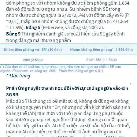
tiêm phòng so với nhóm không được tiêm phòng gồm 1.854
đàn có độ tuổi tương tự nhau. Sự nhiễm bệnh SE trong
nhóm được chủng ngừa là 2/80 (2,5%) với độ tin cậy 99% (P
=0,01), thấp hơn nhóm không được chủng ngừa (214/1.854
= 11,5%).
Bảng 9
(Feberwee, và cộng sự, 2001a).
Bảng 9
Thí nghiệm đánh giá sự xuất hiện của SE gây bệnh
trong đàn gà mái thương phẩm
^
Đầu trang
.
Phản ứng huyết thanh học đối với sự chủng ngừa vắc-xin
SG 9R
Mặc dù 9R là chủng có bề mặt xù xì, không di động và không
có kháng nguyên thân “O”, nhưng nó vẫn kích thích sản sinh
kháng thể (Ab) tạm thời với thời gian đáp ứng phụ thuộc
vào phương pháp xét nghiệm sử dụng. Không có mối quan
hệ trực tiếp giữa mức Ab hiện diện và sự bảo hộ của cơ thể,
mặc dù Ab đặc hiệu có thể có một số ảnh hưởng nào đó