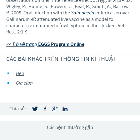
observations on their interference effect. J. Hyg. 54:419-432.
Wigley, P., Hulme, S., Powers, C., Beal, R., Smith, A., Barrow,
P. 2005. Oral infection with the
Salmonella
enterica serovar
Gallinarum 9R attenuated live vaccine as a model to
characterize immunity to fowl typhoid in the chicken. Vet.
Res., 2:1-9.
<< Trở về trang
EGGS Program Online
CÁC BÀI KHÁC TRÊN THÔNG TIN KĨ THUẬT
Heo
Gia cầm
Chia sẻ :
Các bệnh thường gặp