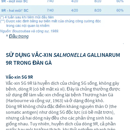
^
Đầu trang
.
SỬ DỤNG VẮC-XIN
SALMONELLA
GALLINARUM
9R TRONG ĐÀN GÀ
Vắc-xin SG 9R
Vắc-xin SG 9R là huyễn dịch của chủng SG sống, không gây
bệnh, dòng R (có bề mặt xù xì). Đây là chủng thường được
sử dụng để làm vắc-xin chống lại bệnh Thương hàn Gà
(Harbourne và cộng sự, 1963) và ở dạng đông khô.
Dòng 9R không chứa đặc điểm kháng nguyên thân O (the
somatic antigen) như dòng SG độc lực (có bề mặt trơn),
nhưng cả hai dòng này đều cho các phản ứng sinh hóa
giống nhau. Tuy nhiên, huyễn dịch của dòng 9R, cả phần
nước hay môi trường thạch, khi thử nghiệm nhanh trên