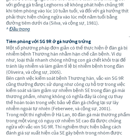
với giống gà trắng Leghorns sẽ không phát hiện chủng 9R
khi tiêm phòng vào lúc 10 tuần tuổi, và đối với gà hướng thịt
phải thực hiện chủng ngừa vào lúc một năm tuổi bằng
đường tiêm dưới da (Silva, và cộng sự, 1981).
^
Đầu trang
.
Tiêm phòng với SG 9R ở gà hướng trứng
Một số phương pháp đơn giản có thể thực hiện ở đàn gà bị
nhiễm bệnh Thương hàn nhằm hạn chế căn bệnh. Ví dụ
như, loại thải nhanh chóng những con gà chết khỏi trại để
tránh lây nhiễm và làm giảm tỉ lệ bị nhiễm bệnh trong đàn
(Oliveira, và cộng sự, 2005).
Bên cạnh việc kiểm soát bệnh Thương hàn, vắc-xin SG 9R
cũng thường được sử dụng như công cụ hỗ trợ trong việc
kiểm soát và làm giảm sự nhiễm bệnh SE trong đàn gá mái
thương phẩm, nhưng không có nghĩa đây là công cụ thay
thế hoàn toàn trong việc bảo vệ đàn gà chống lại sự lây
nhiễm ngoài tự nhiên (Feberwee, và cộng sự, 2001).
Trong một thí nghiệm ở Hà Lan, 80 đàn gà mái thương phẩm
trong một vùng có nguy cơ nhiễm SE cao đã được chủng
ngừa với vắc-xin SG 9R. Thí nghiệm thực hiện bằng cách
đánh giá sự xuất hiện của SE gây bệnh trong nhóm được