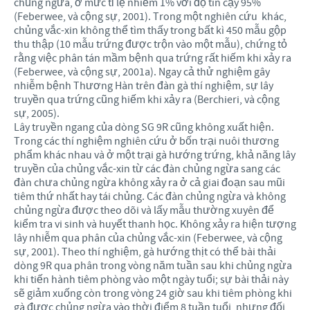
chủng ngừa, ở mức tỉ lệ nhiễm 1% với độ tin cậy 95%
(Feberwee, và cộng sự, 2001). Trong một nghiên cứu khác,
chủng vắc-xin không thể tìm thấy trong bất kì 450 mẫu gộp
thu thập (10 mẫu trứng được trộn vào một mẫu), chứng tỏ
rằng việc phân tán mầm bệnh qua trứng rất hiếm khi xảy ra
(Feberwee, và cộng sự, 2001a). Ngay cả thử nghiệm gây
nhiễm bệnh Thương Hàn trên đàn gà thí nghiệm, sự lây
truyền qua trứng cũng hiếm khi xảy ra (Berchieri, và cộng
sự, 2005).
Lây truyền ngang của dòng SG 9R cũng không xuất hiện.
Trong các thí nghiệm nghiên cứu ở bốn trại nuôi thương
phẩm khác nhau và ở một trại gà hướng trứng, khả năng lây
truyền của chủng vắc-xin từ các đàn chủng ngừa sang các
đàn chưa chủng ngừa không xảy ra ở cả giai đoạn sau mũi
tiêm thứ nhất hay tái chủng. Các đàn chủng ngừa và không
chủng ngừa được theo dõi và lấy mẫu thường xuyên để
kiểm tra vi sinh và huyết thanh học. Không xảy ra hiện tượng
lây nhiễm qua phân của chủng vắc-xin (Feberwee, và cộng
sự, 2001). Theo thí nghiệm, gà hướng thịt có thể bài thải
dòng 9R qua phân trong vòng năm tuần sau khi chủng ngừa
khi tiến hành tiêm phòng vào một ngày tuổi; sự bài thải này
sẽ giảm xuống còn trong vòng 24 giờ sau khi tiêm phòng khi
gà được chủng ngừa vào thời điểm 8 tuần tuổi, nhưng đối