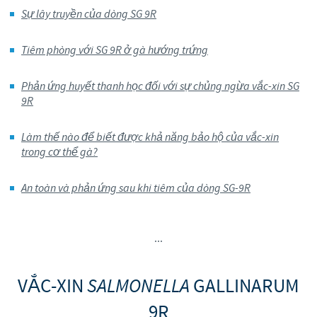
Sự lây truyền của dòng SG 9R
Tiêm phòng với SG 9R ở gà hướng trứng
Phản ứng huyết thanh học đối với sự chủng ngừa vắc-xin SG
9R
Làm thế nào để biết được khả năng bảo hộ của vắc-xin
trong cơ thể gà?
An toàn và phản ứng sau khi tiêm của dòng SG-9R
...
VẮC-XIN
SALMONELLA
GALLINARUM
9R