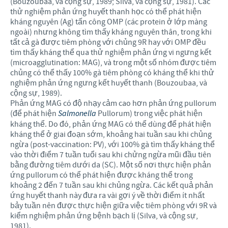
(Bouzoubaa, và cộng sự, 1989; Silva, và cộng sự, 1981). Các
thử nghiệm phản ứng huyết thanh học có thể phát hiện
kháng nguyên (Ag) tấn công OMP (các protein ở lớp màng
ngoài) nhưng không tìm thấy kháng nguyên thân, trong khi
tất cả gà được tiêm phòng với chủng 9R hay với OMP đều
tìm thấy kháng thể qua thử nghiệm phản ứng vi ngưng kết
(microagglutination: MAG), và trong một số nhóm được tiêm
chủng có thể thấy 100% gà tiêm phòng có kháng thể khi thử
nghiệm phản ứng ngưng kết huyết thanh (Bouzoubaa, và
cộng sự, 1989).
Phản ứng MAG có độ nhạy cảm cao hơn phản ứng pullorum
(để phát hiện
Salmonella
Pullorum) trong việc phát hiện
kháng thể. Do đó, phản ứng MAG có thể dùng để phát hiện
kháng thể ở giai đoạn sớm, khoảng hai tuần sau khi chủng
ngừa (post-vaccination: PV), với 100% gà tìm thấy kháng thể
vào thời điểm 7 tuần tuổi sau khi chửng ngừa mũi đầu tiên
bằng đường tiêm dưới da (SC). Một số nơi thực hiện phản
ứng pullorum có thể phát hiện được kháng thể trong
khoảng 2 đến 7 tuần sau khi chủng ngừa. Các kết quả phản
ứng huyết thanh này đưa ra vài gợi ý về thời điểm ít nhất
bảy tuần nên được thực hiện giữa việc tiêm phòng với 9R và
kiểm nghiệm phản ứng bệnh bạch lị (Silva, và cộng sự,
1981).