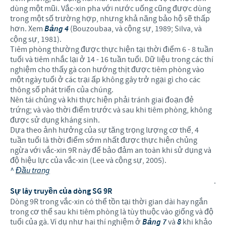
dùng một mũi. Vắc-xin pha với nước uống cũng được dùng
trong một số trường hợp, nhưng khả năng bảo hộ sẽ thấp
hơn. Xem
Bảng 4
(Bouzoubaa, và cộng sự, 1989; Silva, và
cộng sự, 1981).
Tiêm phòng thường được thực hiện tại thời điểm 6 - 8 tuần
tuổi và tiêm nhắc lại ở 14 - 16 tuần tuổi. Dữ liệu trong các thí
nghiệm cho thấy gà con hướng thịt được tiêm phòng vào
một ngày tuổi ở các trại ấp không gây trở ngại gì cho các
thông số phát triển của chúng.
Nên tái chủng và khi thực hiện phải tránh giai đoạn đẻ
trứng; và vào thời điểm trước và sau khi tiêm phòng, không
được sử dụng kháng sinh.
Dựa theo ảnh hưởng của sự tăng trọng lượng cơ thể, 4
tuần tuổi là thời điểm sớm nhất được thực hiện chủng
ngừa với vắc-xin 9R này để bảo đảm an toàn khi sử dụng và
độ hiệu lực của vắc-xin (Lee và cộng sự, 2005).
^
Đầu trang
.
Sự lây truyền của dòng SG 9R
Dòng 9R trong vắc-xin có thể tồn tại thời gian dài hay ngắn
trong cơ thể sau khi tiêm phòng là tùy thuộc vào giống và độ
tuổi của gà. Ví dụ như hai thí nghiệm ở
Bảng 7
và
8
khi khảo