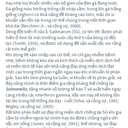
hay nhẹ tùy thuộc nhiều vào bộ gien của đàn gà đang nuôi.
Gà giống màu hướng trứng rất nhạy cảm, trong khi gà trắng
giống Leghorn có khả năng đề kháng cao hơn, mặc dù vi
khuẩn vẫn tồn tại trong cơ thể chúng trong một thời gian
khá dài (Berchieri Jr., và cộng sự, 2000).
Dòng đột biến R của
S
. Gallinarum (SG), có tên 9R, được phát
hiện ở Anh từ môi trường nuôi cấy thứ 9 của dòng có độc
lực (Smith, 1956), và được sử dụng để sản xuất vắc-xin rộng
rãi trên thế giới.
Khi dòng 9R xâm nhập vào cơ thể, nó chỉ gây nhiễm bệnh
nhẹ, bệnh không kéo dài và kích thích cả miễn dịch dịch thể
và miễn dịch tế bào với khả năng đáp ứng miễn dịch đạt
mức cao trong thời gian ngắn ngay sau khi vi khuẩn bị phân
giải. Sau khi tiêm phòng ba tuần, vi khuẩn sẽ bị phân giải, và
đây cũng chính là thời điểm gia tăng kháng thể chống lại
Salmonella
, tăng nhanh số lượng tế bào T và xuất hiện ngày
càng nhiều các interferon gamma. Vắc-xin này sẽ không tồn
tại lâu trong hệ thống dạ dày - ruột (Silva, và cộng sự, 1981;
Wigley, và cộng sự, 2005).
Rất khó phân biệt sự đáp ứng miễn dịch chống lại SG khi gia
cầm bị nhiễm ngoài tự nhiên hay do được chủng ngừa với
vắc-xin sống (Jones, và cộng sự, 2001), thế nhưng, sự đáp