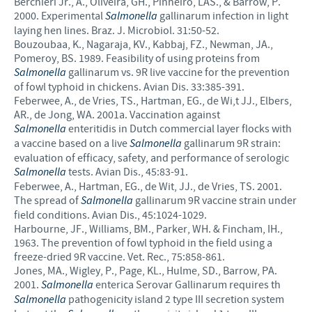
Berchieri Jr., A., Oliveira, GH., Pinheiro, LAS., & Barrow, P.
2000. Experimental
Salmonella
gallinarum infection in light
laying hen lines. Braz. J. Microbiol. 31:50-52.
Bouzoubaa, K., Nagaraja, KV., Kabbaj, FZ., Newman, JA.,
Pomeroy, BS. 1989. Feasibility of using proteins from
Salmonella
gallinarum vs. 9R live vaccine for the prevention
of fowl typhoid in chickens. Avian Dis. 33:385-391.
Feberwee, A., de Vries, TS., Hartman, EG., de Wi,t JJ., Elbers,
AR., de Jong, WA. 2001a. Vaccination against
Salmonella
enteritidis in Dutch commercial layer flocks with
a vaccine based on a live
Salmonella
gallinarum 9R strain:
evaluation of efficacy, safety, and performance of serologic
Salmonella
tests. Avian Dis., 45:83-91.
Feberwee, A., Hartman, EG., de Wit, JJ., de Vries, TS. 2001.
The spread of
Salmonella
gallinarum 9R vaccine strain under
field conditions. Avian Dis., 45:1024-1029.
Harbourne, JF., Williams, BM., Parker, WH. & Fincham, IH.,
1963. The prevention of fowl typhoid in the field using a
freeze-dried 9R vaccine. Vet. Rec., 75:858-861.
Jones, MA., Wigley, P., Page, KL., Hulme, SD., Barrow, PA.
2001.
Salmonella
enterica Serovar Gallinarum requires th
Salmonella
pathogenicity island 2 type III secretion system