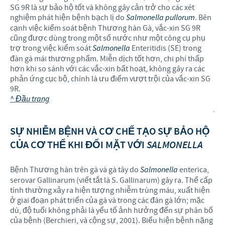
SG 9R là sự bảo hộ tốt và không gây cản trở cho các xét
nghiệm phát hiện bệnh bạch lị do
Salmonella pullorum
. Bên
cạnh việc kiểm soát bệnh Thương hàn Gà, vắc-xin SG 9R
cũng được dùng trong một số nước như một công cụ phụ
trợ trong việc kiểm soát
Salmonella
Enteritidis (SE) trong
đàn gà mái thương phẩm. Miễn dịch tốt hơn, chi phí thấp
hơn khi so sánh với các vắc-xin bất hoạt, không gây ra các
phản ứng cục bộ, chính là ưu điểm vượt trội của vắc-xin SG
9R.
^ Đầu trang
.
SỰ NHIỄM BỆNH VÀ CƠ CHẾ TẠO SỰ BẢO HỘ
CỦA CƠ THỂ KHI ĐỐI MẶT VỚI
SALMONELLA
Bệnh Thương hàn trên gà và gà tây do
Salmonella
enterica,
serovar Gallinarum (viết tắt là S. Gallinarum) gây ra. Thể cấp
tính thường xảy ra hiện tượng nhiễm trùng máu, xuất hiện
ở giai đoạn phát triển của gà và trong các đàn gà lớn; mặc
dù, độ tuổi không phải là yếu tố ảnh hưởng đến sự phân bố
của bệnh (Berchieri, và cộng sự, 2001). Biểu hiện bệnh nặng