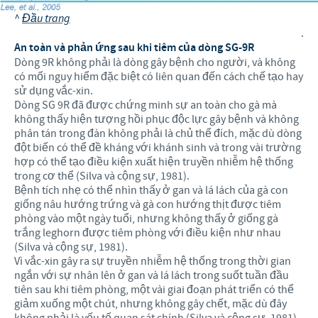
^
Đầu trang
.
An toàn và phản ứng sau khi tiêm của dòng SG-9R
Dòng 9R không phải là dòng gây bệnh cho người, và không
có mối nguy hiểm đặc biệt có liên quan đến cách chế tạo hay
sử dụng vắc-xin.
Dòng SG 9R đã được chứng minh sự an toàn cho gà mà
không thấy hiện tượng hồi phục độc lực gây bệnh và không
phân tán trong đàn không phải là chủ thể đích, mặc dù dòng
đột biến có thể đề kháng với khánh sinh và trong vài trường
hợp có thể tạo điều kiện xuất hiện truyền nhiễm hệ thống
trong cơ thể (Silva và cộng sự, 1981).
Bệnh tích nhẹ có thể nhìn thấy ở gan và lá lách của gà con
giống nâu hướng trứng và gà con hướng thịt được tiêm
phòng vào một ngày tuổi, nhưng không thấy ở giống gà
trắng leghorn được tiêm phòng với điều kiện như nhau
(Silva và cộng sự, 1981).
Vì vắc-xin gây ra sự truyền nhiễm hệ thống trong thời gian
ngắn với sự nhân lên ở gan và lá lách trong suốt tuần đầu
tiên sau khi tiêm phòng, một vài giai đoạn phát triển có thể
giảm xuống một chút, nhưng không gây chết, mặc dù đây