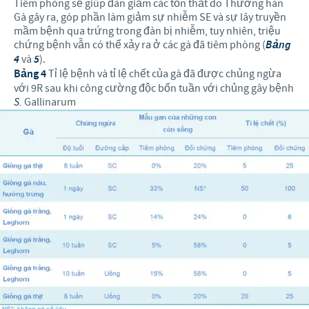
Tiêm phòng sẽ giúp đàn giảm các tổn thất do Thương hàn
Gà gây ra, góp phần làm giảm sự nhiễm SE và sự lây truyền
mầm bệnh qua trứng trong đàn bị nhiễm, tuy nhiên, triệu
chứng bệnh vẫn có thể xảy ra ở các gà đã tiêm phòng (
Bảng
4
và
5
).
Bảng 4
Tỉ lệ bệnh và tỉ lệ chết của gà đã được chủng ngừa
với 9R sau khi công cường độc bốn tuần với chủng gây bệnh
S.
Gallinarum