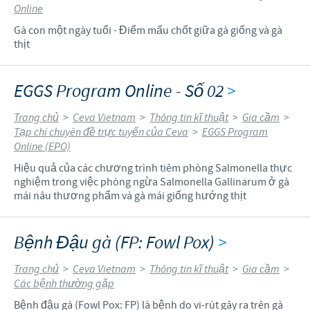
Online
Gà con một ngày tuổi - Điểm mấu chốt giữa gà giống và gà
thịt
EGGS Program Online - Số 02
>
Trang chủ
>
Ceva Vietnam
>
Thông tin kĩ thuật
>
Gia cầm
>
Tạp chí chuyên đề trực tuyến của Ceva
>
EGGS Program
Online (EPO)
Hiệu quả của các chương trình tiêm phòng Salmonella thực
nghiệm trong việc phòng ngừa Salmonella Gallinarum ở gà
mái nâu thương phẩm và gà mái giống hướng thịt
Bệnh Đậu gà (FP: Fowl Pox)
>
Trang chủ
>
Ceva Vietnam
>
Thông tin kĩ thuật
>
Gia cầm
>
Các bệnh thường gặp
Bệnh đậu gà (Fowl Pox: FP) là bệnh do vi-rút gây ra trên gà